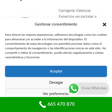
Cerrajeria Valencia.
Expertos en instalar y
sustituir cerraduras
Gestionar consentimiento
de suelo en persianas
de locales
Para ofrecer las mejores experiencias, utilizamos tecnologías como las cookies
para almacenar y/o acceder a la información del dispositivo. El
comerciales,
consentimiento de estas tecnologías nos permitirá procesar datos como el
instalamos y
comportamiento de navegación o las identificaciones únicas en este sitio. No
sustituimos candados
consentir o retirar el consentimiento, puede afectar negativamente a ciertas
características y funciones.
de seguridad al suelo
en persianas
metálicas, puertas
Aceptar
enrollables, puertas
de cristal, puertas
Denegar
basculantes, etc. en
Enviar WhatsApp
Ver preferencias
Valencia capital y
municipios en
665 470 870
Política de privacidad
cercanías. Ofreciendo