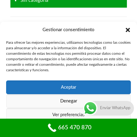
Sin categoría
Últimas Entradas
Gestionar consentimiento
¿Dónde puedo contratar un servicio de
Para ofrecer las mejores experiencias, utilizamos tecnologías como las cookies
apertura de puertas 24 horas en Valencia?
para almacenar y/o acceder a la información del dispositivo. El
consentimiento de estas tecnologías nos permitirá procesar datos como el
0
4 agosto, 2026
comportamiento de navegación o las identificaciones únicas en este sitio. No
consentir o retirar el consentimiento, puede afectar negativamente a ciertas
¿Qué opciones de marcas de cerraduras
características y funciones.
recomiendan los cerrajeros en Valencia?
0
3 marzo, 2026
Aceptar
Cerrajeros Palma de Gandía (Valencia)
Denegar
Barato Cerca
Enviar WhatsApp
7 noviembre, 2024
Ver preferencias
Cerrajeros Catarroja (Valencia) Barato
665 470 870
Política de privacidad
Cerca