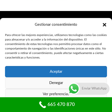
Gestionar consentimiento
Cerrajeros Villamarchante 24 Horas, Servicio de
Para ofrecer las mejores experiencias, utilizamos tecnologías como las cookies
Cerrajeria Villamarchante
para almacenar y/o acceder a la información del dispositivo. El
consentimiento de estas tecnologías nos permitirá procesar datos como el
comportamiento de navegación o las identificaciones únicas en este sitio. No
Política de privacidad
consentir o retirar el consentimiento, puede afectar negativamente a ciertas
características y funciones.
Política de Cookies
Aceptar
Aviso Legal
Denegar
Enviar WhatsApp
Ver preferencias
@ Cerrajeria Valencia -
Sitemap
-
Blog
665 470 870
Política de privacidad