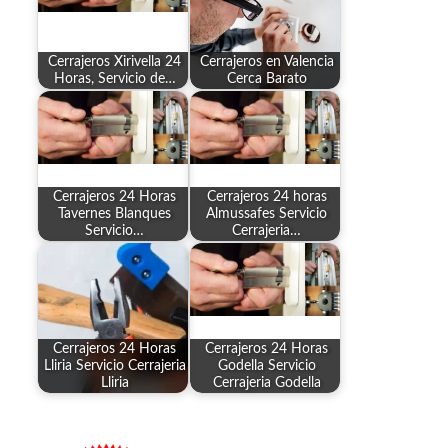
Cerrajeros Xirivella 24
Cerrajeros en Valencia
Horas, Servicio de…
Cerca Barato
Cerrajeros 24 Horas
Cerrajeros 24 horas
Tavernes Blanques
Almussafes Servicio
Servicio…
Cerrajeria…
Cerrajeros 24 Horas
Cerrajeros 24 Horas
Lliria Servicio Cerrajeria
Godella Servicio
Lliria
Cerrajeria Godella